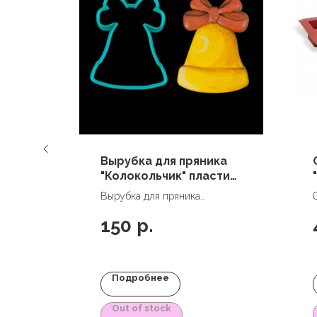
 мм ×
Вырубка для пряника
"Колокольчик" пластик,
9 см
 25-30
Вырубка для пряника
"Колокольчик" пластик, 9 см
150
р.
Подробнее
Out of stock