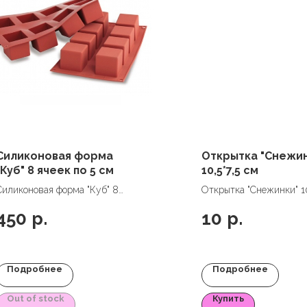
Силиконовая форма
Открытка "Снежи
"Куб" 8 ячеек по 5 см
10,5*7,5 см
Силиконовая форма "Куб" 8
Открытка "Снежинки" 10
ячеек по 5 см
см
450
р.
10
р.
Подробнее
Подробнее
Out of stock
Купить