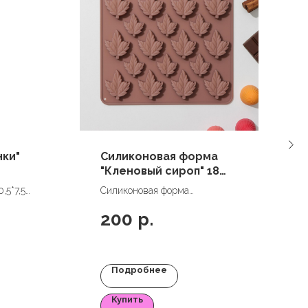
нки"
Силиконовая форма
"Кленовый сироп" 18
ячеек
,5*7,5
Силиконовая форма
"Кленовый сироп" 18 ячеек
200
р.
Подробнее
Купить