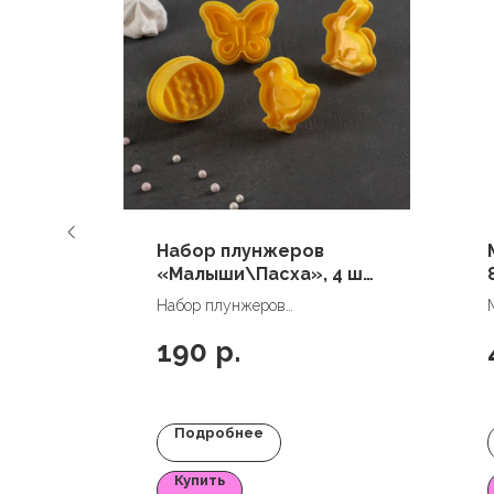
ма
Набор плунжеров
итки
«Малыши\Пасха», 4 шт,
5×5 см
Набор плунжеров
«Малыши\Пасха», 4 шт, 5×5
190
р.
см
Подробнее
Купить