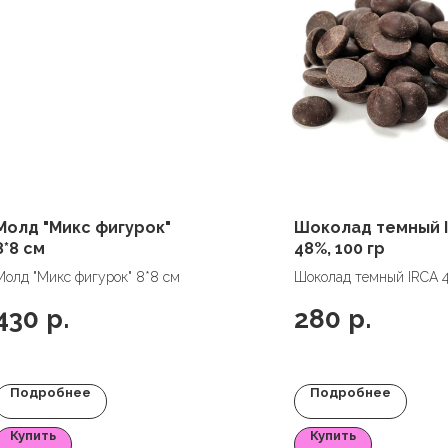
Молд "Микс фигурок"
Шоколад темный 
8*8 см
48%, 100 гр
Молд "Микс фигурок" 8*8 см
Шоколад темный IRCA 
100 гр
430
р.
280
р.
Подробнее
Подробнее
Купить
Купить