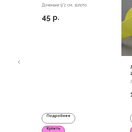
3 ± 1
Доченьке 9*2 см, золото
45
р.
Подробнее
Купить