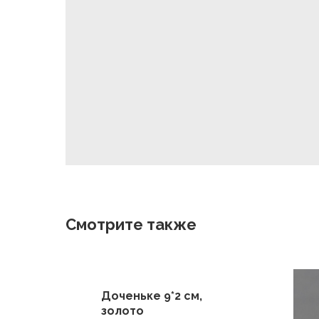
Смотрите также
 мм,
Доченьке 9*2 см,
лубой
золото