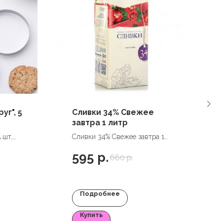
уг", 5
Сливки 34% Свежее
завтра 1 литр
 шт,
Сливки 34% Свежее завтра 1
литр
595
р.
660
р.
Подробнее
Купить