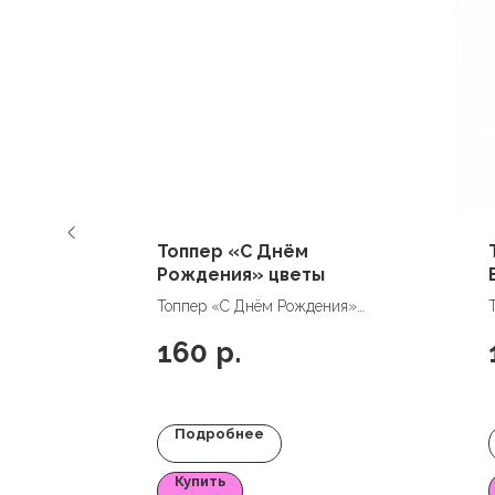
Топпер «С Днём
ый
Рождения» цветы
Топпер «С Днём Рождения»
цветы
160
р.
Подробнее
Купить