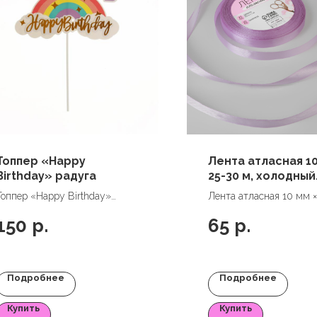
Топпер «Happy
Лента атласная 10
Birthday» радуга
25-30 м, холодный
сиреневый
Топпер «Happy Birthday»
Лента атласная 10 мм ×
радуга
м, холодный сиреневый
150
р.
65
р.
Подробнее
Подробнее
Купить
Купить