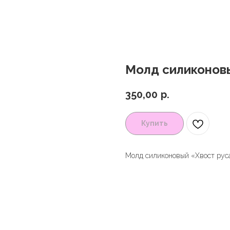
Молд силиконовы
350,00
р.
Купить
Молд силиконовый «Хвост руса