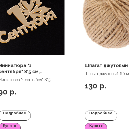
Миниатюра "1
Шпагат джутовый 
сентября" 8*5 см,
Шпагат джутовый 60 м
золото
Миниатюра "1 сентября" 8*5
130
р.
см, золото
90
р.
Подробнее
Подробнее
Купить
Купить