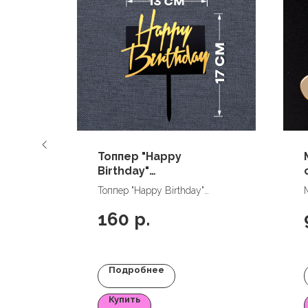
ма
Топпер "Happy
 d=4
Birthday"
прямоугольник, цвет
Топпер "Happy Birthday"
черный-золото
см,
прямоугольник, цвет черный-
160
р.
золото
Подробнее
Купить