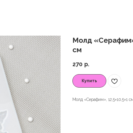
Молд «Серафим», 
см
270
р.
Купить
Молд «Серафим», 12,5×10,5×1 см