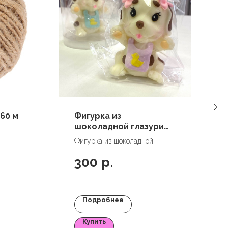
60 м
Фигурка из
шоколадной глазури
"Собачка"
Фигурка из шоколадной
глазури "Собачка"
300
р.
Подробнее
Купить