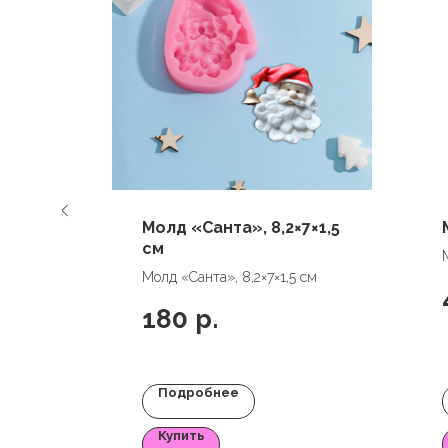
льчик
Молд «Санта», 8,2×7×1,5
ото,
см
 или
Молд «Санта», 8,2×7×1,5 см
м
180
р.
Подробнее
Купить