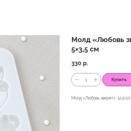
Молд «Любовь зв
5×3,5 см
330
р.
Купить
Молд «Любовь зверят», 12,5×10×