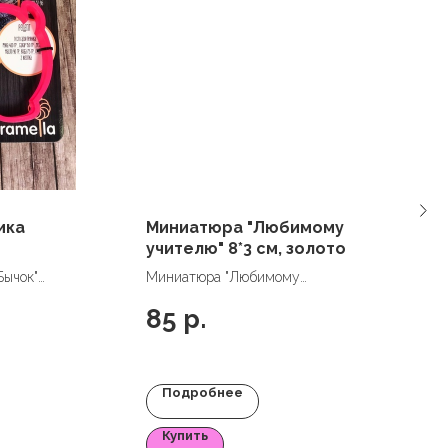
ика
Миниатюра "Любимому
учителю" 8*3 см, золото
Бычок"
Миниатюра "Любимому
учителю" 8*3 см, золото
85
р.
Подробнее
Купить