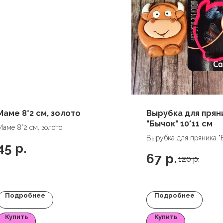
Маме 8*2 см, золото
Вырубка для прян
"Бычок" 10*11 см
Маме 8*2 см, золото
Вырубка для пряника "
45
р.
10*11 см
67
р.
120
р.
Подробнее
Подробнее
Купить
Купить