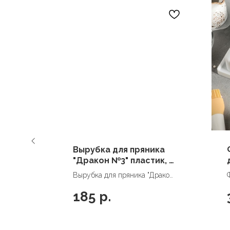
Вырубка для пряника
ная
"Дракон №3" пластик, 9
см
»,
Вырубка для пряника "Дракон
№3" пластик, 9 см
185
р.