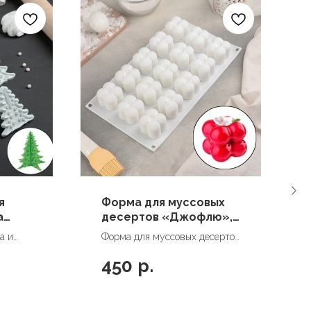
я
Форма для муссовых
а
десертов «Джофлю»,
29,5×17 см, 15 ячеек
а и
Форма для муссовых десертов
=3,5
 шт,
«Джофлю», 29,5×17 см, 15
450
р.
 см
ячеек