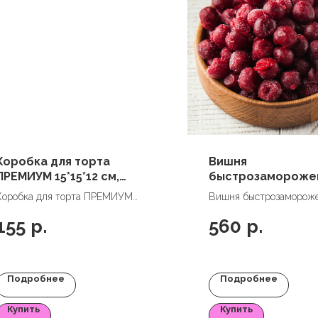
Коробка для торта
Вишня
ПРЕМИУМ 15*15*12 см,
быстрозаморожен
золото
без косточки, 0,5 к
Коробка для торта ПРЕМИУМ
Вишня быстрозамороже
Узбекистан
15*15*12 см, золото
без косточки, 0,5 кг,
155
р.
560
р.
Узбекистан
Подробнее
Подробнее
Купить
Купить