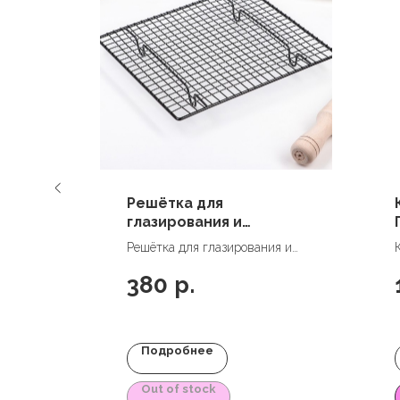
Решётка для
 × 16
глазирования и
остывания
 Love,
Решётка для глазирования и
кондитерских изделий
остывания кондитерских
26×23×3 см
380
р.
изделий 26×23×3 см
Подробнее
Out of stock