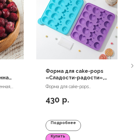
Форма для cake-pops
ная,
«Сладости-радости»,
г,
23×19×3 см, 20 ячеек, с
нная,
Форма для cake-pops
палочками
«Сладости-радости», 23×19×3
430
р.
см, 20 ячеек, с палочками
Подробнее
Купить