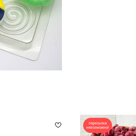
пересылка
невозможна!