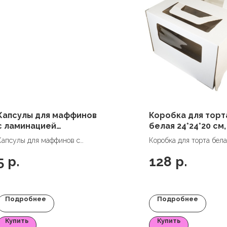
Капсулы для маффинов
Коробка для торт
с ламинацией
белая 24*24*20 см,
"Осенние листья", 50*40
ручками (окна)
Капсулы для маффинов с
Коробка для торта бела
мм, 1 шт
ламинацией "Осенние листья",
24*24*20 см, с ручками 
5
р.
128
р.
50*40 мм, 1 шт
Подробнее
Подробнее
Купить
Купить