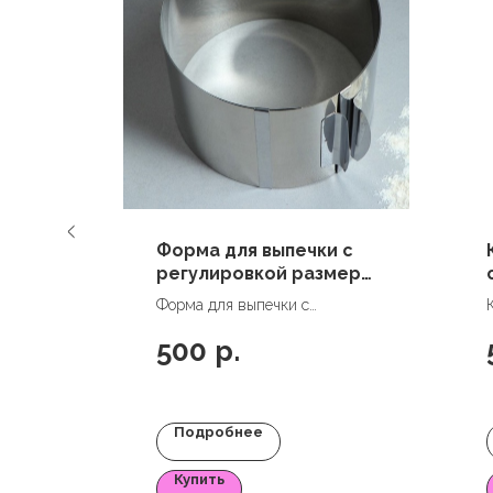
-12
Форма для выпечки с
регулировкой размера
"Круг", 16-30 х 8 см
,
Форма для выпечки с
регулировкой размера "Круг",
500
р.
16-30 х 8 см
Подробнее
Купить