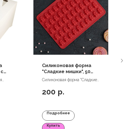
а
Силиконовая форма
 с
"Сладкие мишки", 50
ячеек
я
Силиконовая форма "Сладкие
(окна)
мишки", 50 ячеек
200
р.
Подробнее
Купить