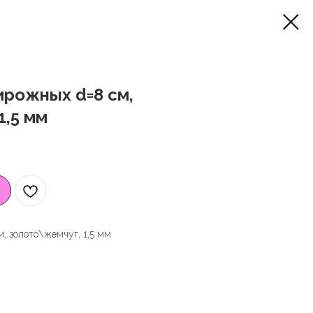
ирожных d=8 см,
1,5 мм
, золото\жемчуг, 1,5 мм