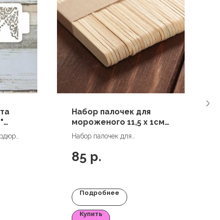
та
Набор палочек для
"
мороженого 11,5 х 1см,
50 шт
ордюр
Набор палочек для
мороженого 11,5 х 1см, 50 шт
85
р.
Подробнее
Купить