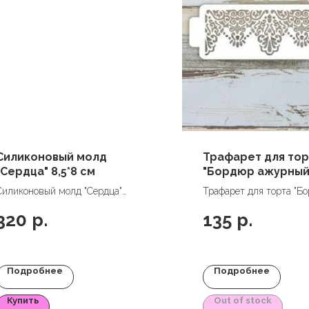
Силиконовый молд
Трафарет для тор
"Сердца" 8,5*8 см
"Бордюр ажурный
11*32 см
Силиконовый молд "Сердца"
Трафарет для торта "Б
8,5*8 см
ажурный" 11*32 см
320
р.
135
р.
Подробнее
Подробнее
Купить
Out of stock