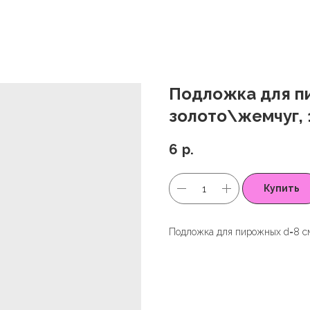
Подложка для п
золото\жемчуг, 
6
р.
Купить
Подложка для пирожных d=8 см