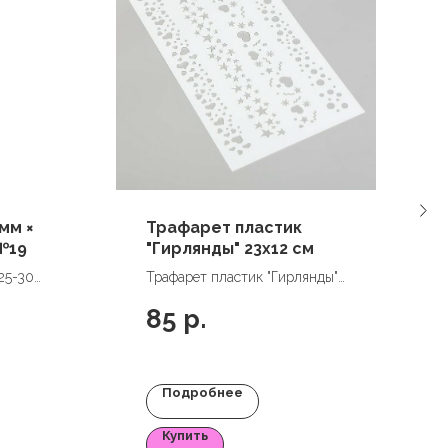
мм ×
Трафарет пластик
 №19
"Гирлянды" 23х12 см
25-30
Трафарет пластик "Гирлянды"
23х12 см
85
р.
Подробнее
Купить