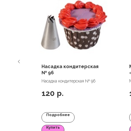
д
Насадка кондитерская
цвет
№ 96
ьца"
Насадка кондитерская № 96
ый
120
р.
Подробнее
Купить