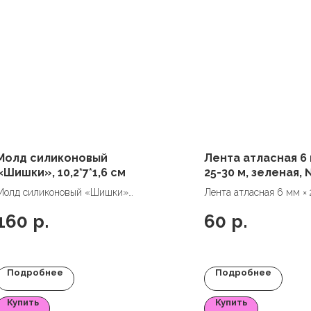
Молд силиконовый
Лента атласная 6 
«Шишки», 10,2*7*1,6 см
25-30 м, зеленая,
Молд силиконовый «Шишки»,
Лента атласная 6 мм × 
10,2*7*1,6 см
м, зеленая, №19
160
р.
60
р.
Подробнее
Подробнее
Купить
Купить