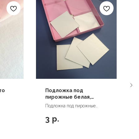
то
Подложка под
пирожные белая,
квадрат 8*8 см, 1 шт
Подложка под пирожные
белая, квадрат 8*8 см, 1 шт
3
р.