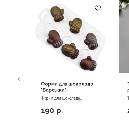
 6,
олото,
Форма для шоколада
"Варежки"
Форма для шоколада
"Варежки"
190
р.